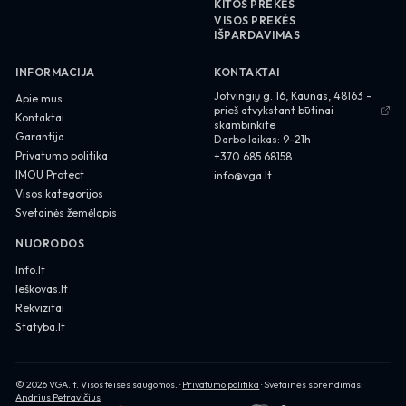
KITOS PREKĖS
VISOS PREKĖS
IŠPARDAVIMAS
INFORMACIJA
KONTAKTAI
About us
Jotvingių g. 16, Kaunas, 48163 -
Apie mus
prieš atvykstant būtinai
Contact
Kontaktai
skambinkite
Garantija
Darbo laikas:
9-21h
Privacy Policy
Privatumo politika
+370 685 68158
IMOU Protect
info@vga.lt
Visos kategorijos
Svetainės žemėlapis
NUORODOS
Info.lt
Ieškovas.lt
Rekvizitai
Statyba.lt
Privacy Policy
©
2026
VGA.lt
. Visos teisės saugomos. ·
Privatumo politika
· Svetainės sprendimas:
Andrius Petravičius