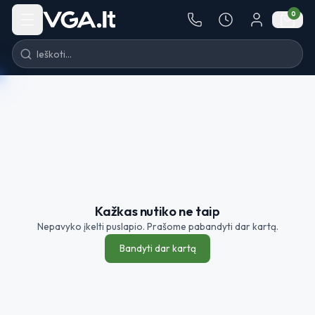
Pereiti į turinį
0
Kažkas nutiko ne taip
Nepavyko įkelti puslapio. Prašome pabandyti dar kartą.
Bandyti dar kartą