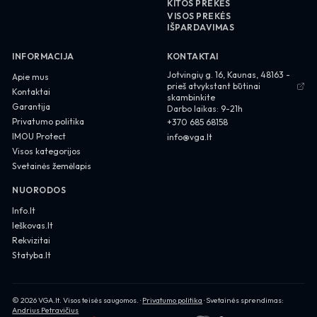
KITOS PREKĖS
VISOS PREKĖS
IŠPARDAVIMAS
INFORMACIJA
KONTAKTAI
About us
Jotvingių g. 16, Kaunas, 48163 -
Apie mus
prieš atvykstant būtinai
Contact
Kontaktai
skambinkite
Garantija
Darbo laikas:
9-21h
Privacy Policy
Privatumo politika
+370 685 68158
IMOU Protect
info@vga.lt
Visos kategorijos
Svetainės žemėlapis
NUORODOS
Info.lt
Ieškovas.lt
Rekvizitai
Statyba.lt
Privacy Policy
©
2026
VGA.lt
. Visos teisės saugomos. ·
Privatumo politika
· Svetainės sprendimas:
Andrius Petravičius