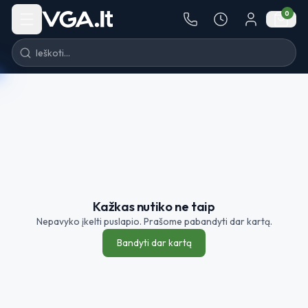
Pereiti į turinį
0
Kažkas nutiko ne taip
Nepavyko įkelti puslapio. Prašome pabandyti dar kartą.
Bandyti dar kartą