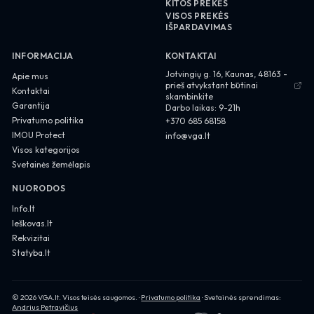
KITOS PREKĖS
VISOS PREKĖS
IŠPARDAVIMAS
INFORMACIJA
KONTAKTAI
About us
Jotvingių g. 16, Kaunas, 48163 -
Apie mus
prieš atvykstant būtinai
Contact
Kontaktai
skambinkite
Garantija
Darbo laikas:
9-21h
Privacy Policy
Privatumo politika
+370 685 68158
IMOU Protect
info@vga.lt
Visos kategorijos
Svetainės žemėlapis
NUORODOS
Info.lt
Ieškovas.lt
Rekvizitai
Statyba.lt
Privacy Policy
©
2026
VGA.lt
. Visos teisės saugomos. ·
Privatumo politika
· Svetainės sprendimas:
Andrius Petravičius