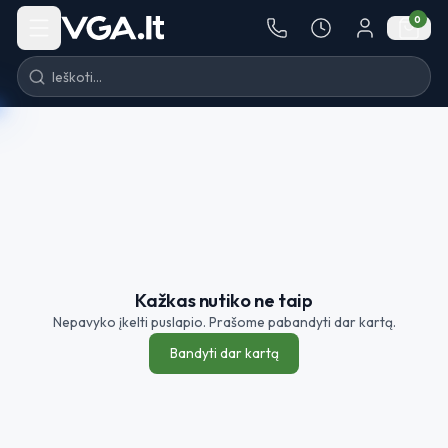
Pereiti į turinį
0
Kažkas nutiko ne taip
Nepavyko įkelti puslapio. Prašome pabandyti dar kartą.
Bandyti dar kartą