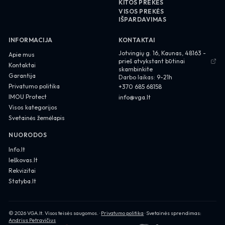
KITOS PREKĖS
VISOS PREKĖS
IŠPARDAVIMAS
INFORMACIJA
KONTAKTAI
About us
Jotvingių g. 16, Kaunas, 48163 -
Apie mus
prieš atvykstant būtinai
Contact
Kontaktai
skambinkite
Garantija
Darbo laikas:
9-21h
Privacy Policy
Privatumo politika
+370 685 68158
IMOU Protect
info@vga.lt
Visos kategorijos
Svetainės žemėlapis
NUORODOS
Info.lt
Ieškovas.lt
Rekvizitai
Statyba.lt
Privacy Policy
©
2026
VGA.lt
. Visos teisės saugomos. ·
Privatumo politika
· Svetainės sprendimas:
Andrius Petravičius