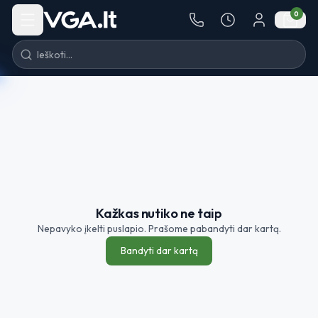
Pereiti į turinį
0
Kažkas nutiko ne taip
Nepavyko įkelti puslapio. Prašome pabandyti dar kartą.
Bandyti dar kartą