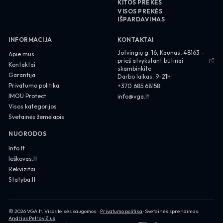
KITOS PREKĖS
VISOS PREKĖS
IŠPARDAVIMAS
INFORMACIJA
KONTAKTAI
About us
Jotvingių g. 16, Kaunas, 48163 -
Apie mus
prieš atvykstant būtinai
Contact
Kontaktai
skambinkite
Garantija
Darbo laikas:
9-21h
Privacy Policy
Privatumo politika
+370 685 68158
IMOU Protect
info@vga.lt
Visos kategorijos
Svetainės žemėlapis
NUORODOS
Info.lt
Ieškovas.lt
Rekvizitai
Statyba.lt
Privacy Policy
©
2026
VGA.lt
. Visos teisės saugomos. ·
Privatumo politika
· Svetainės sprendimas:
Andrius Petravičius