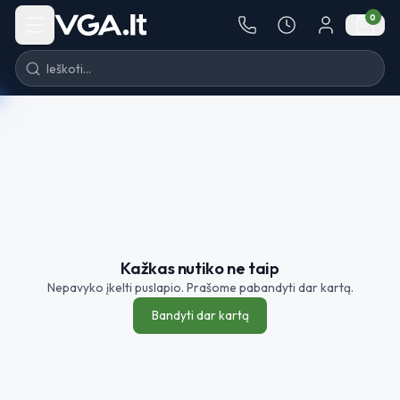
Pereiti į turinį
0
Kažkas nutiko ne taip
Nepavyko įkelti puslapio. Prašome pabandyti dar kartą.
Bandyti dar kartą